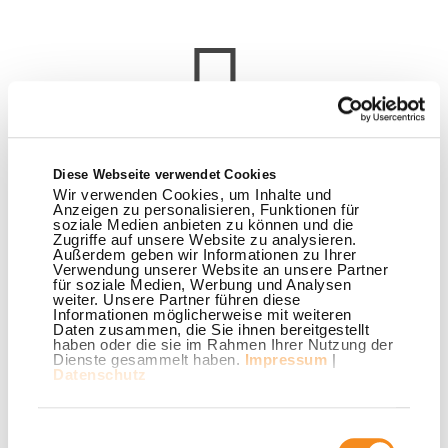
Youtube Videos können mit aktivierten Marketing Cookies
angezeigt werden.
Marketing Cookies akzeptieren.
Diese Webseite verwendet Cookies
Wir verwenden Cookies, um Inhalte und
Anzeigen zu personalisieren, Funktionen für
soziale Medien anbieten zu können und die
Zugriffe auf unsere Website zu analysieren.
Außerdem geben wir Informationen zu Ihrer
Verwendung unserer Website an unsere Partner
für soziale Medien, Werbung und Analysen
weiter. Unsere Partner führen diese
Informationen möglicherweise mit weiteren
Daten zusammen, die Sie ihnen bereitgestellt
haben oder die sie im Rahmen Ihrer Nutzung der
Dienste gesammelt haben.
Impressum
|
Datenschutz
Youtube Videos können mit aktivierten Marketing Cookies
angezeigt werden.
Marketing Cookies akzeptieren.
Einwilligungsauswahl