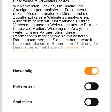
Diese Webseite verwendet Cookies
Linie 790
Wir verwenden Cookies, um Inhalte und
Anzeigen zu personalisieren, Funktionen für
Wer es eilig hat und nicht das kostenfreie STADTBUS-
soziale Medien anbieten zu können und die
Angebot wahrnehmen möchte, für den gibt es eine weitere
Zugriffe auf unsere Website zu analysieren.
Außerdem geben wir Informationen zu Ihrer
Fahrmöglichkeit zum Impfzentrum: Am Bahnhof Lemgo
Verwendung unserer Website an unsere Partner
für soziale Medien, Werbung und Analysen
steht im Stundentakt auch der Campus-Express (Linie 790)
weiter. Unsere Partner führen diese
bereit – der Bus hält direkt an der PHOENIX CONTACT
Informationen möglicherweise mit weiteren
Daten zusammen, die Sie ihnen bereitgestellt
arena. Fahrgäste, die aus Bad Salzuflen mit der Linie 963
haben oder die sie im Rahmen Ihrer Nutzung der
anreisen, können am Bahnhof Lemgo teils sogar einfach in
Dienste gesammelt haben.
Impressum
|
Datenschutz
ihrem Bus sitzen bleiben, da er ab dort als Campus-
Express Linie 790 weiter zur Arena fährt. Und Fahrgäste
Einwilligungsauswahl
aus Detmold können mit der Linie 790 ab Bahnhof
Notwendig
Detmold direkt zur PHOENIX CONTACT arena fahren.
Wer genau wissen möchte, welche Verbindung zum
Impfzentrum Lippe am besten zum eigenen Impftermin
Präferenzen
passt, kann sich an das Beraterteam im „Mittelpunkt“
wenden: Die Mitarbeiter*innen des STADTBUS Lemgo
Statistiken
stehen unter 05261 255-456, die der Infothek unter der
Telefonnummer 05261 6673-950 gerne für Auskünfte bereit