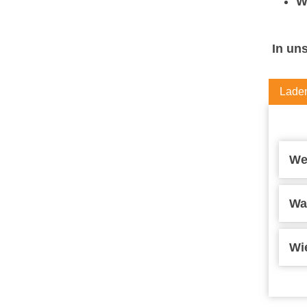
W
In uns
Lade
We
Wa
Wi