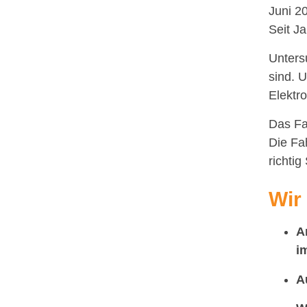
Juni 2
Seit J
Unters
sind. 
Elektr
Das Fa
Die Fa
richtig
Wir
A
i
A