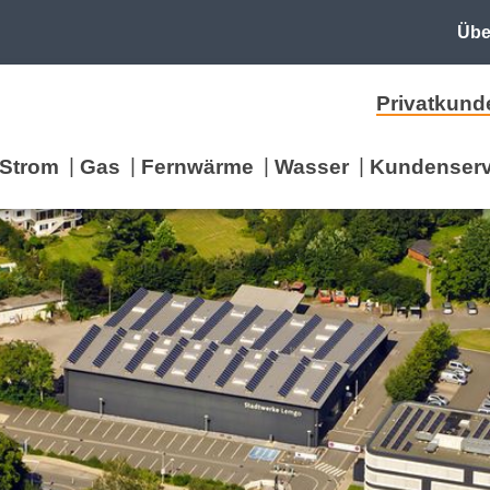
Übe
Privatkund
Strom
Gas
Fernwärme
Wasser
Kundenserv