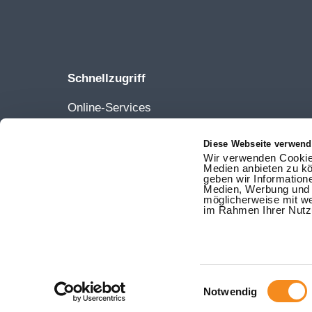
Schnellzugriff
Online-Services
Netze
Diese Webseite verwend
Karriere
Wir verwenden Cookies
Ansprechpartner
Medien anbieten zu kö
geben wir Information
Vertrag kündigen
Medien, Werbung und A
möglicherweise mit we
Vertrag widerrufen
im Rahmen Ihrer Nutz
Einwilligungsauswahl
Notwendig
© 2026 Stadtwerke Lemgo
Sitemap
|
Impressum
|
B