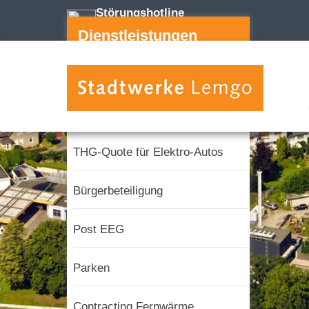
Störungshotline
05261 255-112
Dienstleistungen
Energieberatung
E-Mobilität
THG-Quote für Elektro-Autos
Bürgerbeteiligung
Post EEG
Parken
Contracting Fernwärme