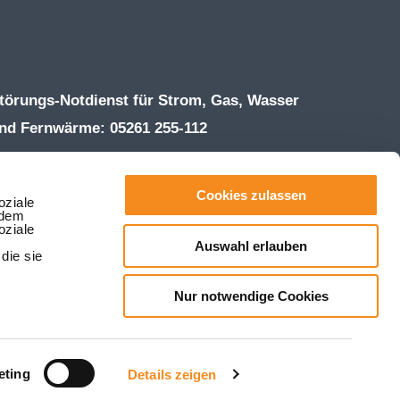
törungs-Notdienst für Strom, Gas, Wasser
nd Fernwärme: 05261 255-112
ffnungszeiten Kundenzentrum:
ontag – Donnerstag 8:00 – 16:30 Uhr
Cookies zulassen
oziale
rdem
reitag 8:00 – 13:00 Uhr
oziale
Auswahl erlauben
el. 05261 255-255 | Fax 05261 255-203
die sie
hatsApp 05261 255-0
Nur notwendige Cookies
nfo(at)stadtwerke-lemgo.de
eting
Details zeigen
Konzept
Design
Umsetzung
hsag