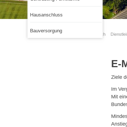
Hausanschluss
Bauversorgung
Stadtwerke Lemgo
Privatkundenbereich
Dienstle
E-M
Ziele 
Im Ver
Mit ei
Bundes
Mindes
Anstie