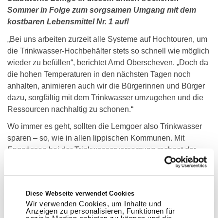
Sommer in Folge zum sorgsamen Umgang mit dem
kostbaren Lebensmittel Nr. 1 auf!
„Bei uns arbeiten zurzeit alle Systeme auf Hochtouren, um
die Trinkwasser-Hochbehälter stets so schnell wie möglich
wieder zu befüllen“, berichtet Arnd Oberscheven. „Doch da
die hohen Temperaturen in den nächsten Tagen noch
anhalten, animieren auch wir die Bürgerinnen und Bürger
dazu, sorgfältig mit dem Trinkwasser umzugehen und die
Ressourcen nachhaltig zu schonen.“
Wo immer es geht, sollten die Lemgoer also Trinkwasser
sparen – so, wie in allen lippischen Kommunen. Mit
Engpässen bei der Trinkwasserversorgung rechnet der
Stadtwerke-Chef noch nicht. Wird jedoch weiterhin sehr
viel Trinkwasser zur gleichen Zeit genutzt, könnte es auch
in Lemgo zeitweilig knapp werden.
Diese Webseite verwendet Cookies
Wir verwenden Cookies, um Inhalte und
Anzeigen zu personalisieren, Funktionen für
Zurück zur Übersicht