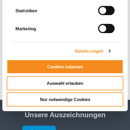
immer wieder beeindruckend, mit wie viel Energie die
Grundschulen und die Schüler*innen hier einen
Statistiken
Grundstein für ein gesundes, aktives Leben legen – das
unterstützen wir gerne“, meinte sie.
Marketing
Die ausgezeichneten Grundschulen durften sich in diesem
Jahr über erhöhte Geldpreise freuen – die Vertretungen
nahmen diese gerne entgegen.
Details zeigen
Cookies zulassen
Zurück zur Übersicht
Auswahl erlauben
Nur notwendige Cookies
Unsere Auszeichnungen