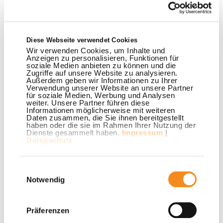
Wettbewerbs: „Das Sportabzeichen ist viel mehr als ein
Leistungsnachweis – es steht für persönlichen Einsatz,
Fairness und Teamgeist. Es ist schön zu sehen, wie
Diese Webseite verwendet Cookies
konsequent die Lemgoer Grundschulen dies vermitteln und
Wir verwenden Cookies, um Inhalte und
ihre Schüler*innen fördern“.
Anzeigen zu personalisieren, Funktionen für
soziale Medien anbieten zu können und die
Zugriffe auf unsere Website zu analysieren.
Auch Michael Lutter, Geschäftsführer des
Außerdem geben wir Informationen zu Ihrer
Stadtsportverbandes, dankte den engagierten Lehrkräften,
Verwendung unserer Website an unsere Partner
für soziale Medien, Werbung und Analysen
die Ausdauer, Kraft, Schnelligkeit, Koordination und
weiter. Unsere Partner führen diese
Informationen möglicherweise mit weiteren
Schwimmfähigkeit gezielt fördern und das Sportabzeichen
Daten zusammen, die Sie ihnen bereitgestellt
fest in den Unterricht integrieren. Zudem ging sein Dank an
haben oder die sie im Rahmen Ihrer Nutzung der
Dienste gesammelt haben.
Impressum
|
die Stadtwerke Lemgo für die kontinuierliche Unterstützung
Datenschutz
dieses Wettbewerbs: „Mit ihrer Förderung setzen die
Stadtwerke starke Zeichen – für Bewegung im Schulalltag
Einwilligungsauswahl
und für die Wertschätzung sportlicher Leistungen“, so
Notwendig
Michael Lutter.
Die Preisübergabe übernahm Maren Staczan,
Präferenzen
Marketingleiterin der Stadtwerke Lemgo, persönlich. „Es ist