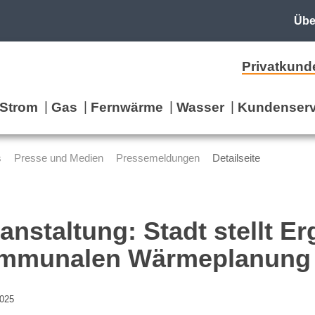
Übe
Privatkund
Strom
Gas
Fernwärme
Wasser
Kundenserv
s
Presse und Medien
Pressemeldungen
Detailseite
anstaltung: Stadt stellt E
mmunalen Wärmeplanung 
2025