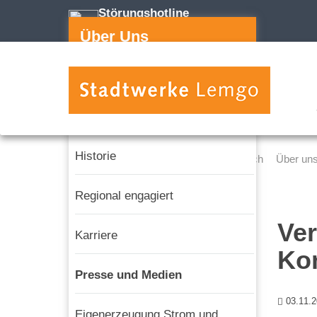
Störungshotline
05261 255-112
Über Uns
Ihre Ansprechpartner*innen
Kontakt
Historie
Stadtwerke Lemgo
Privatkundenbereich
Über un
Regional engagiert
Ver
Karriere
Ko
Presse und Medien
03.11.
Eigenerzeugung Strom und