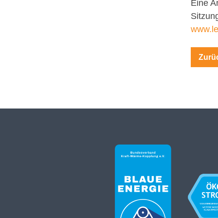
Eine A
Sitzun
www.l
Zurüc