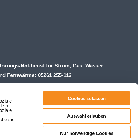
törungs-Notdienst für Strom, Gas, Wasser
nd Fernwärme: 05261 255-112
ffnungszeiten Kundenzentrum:
ontag – Donnerstag 8:00 – 16:30 Uhr
Cookies zulassen
oziale
rdem
reitag 8:00 – 13:00 Uhr
oziale
Auswahl erlauben
el. 05261 255-255 | Fax 05261 255-203
die sie
hatsApp 05261 255-0
Nur notwendige Cookies
nfo(at)stadtwerke-lemgo.de