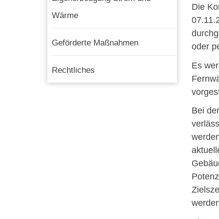
Die Ko
Wärme
07.11.
durchg
Geförderte Maßnahmen
oder p
Es wer
Rechtliches
Fernwä
vorgest
Bei de
verläs
werden
aktuel
Gebäud
Potenz
Zielsz
werden