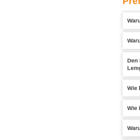
Pre
Waru
Waru
Den 
Lemg
Wie 
Wie 
Waru