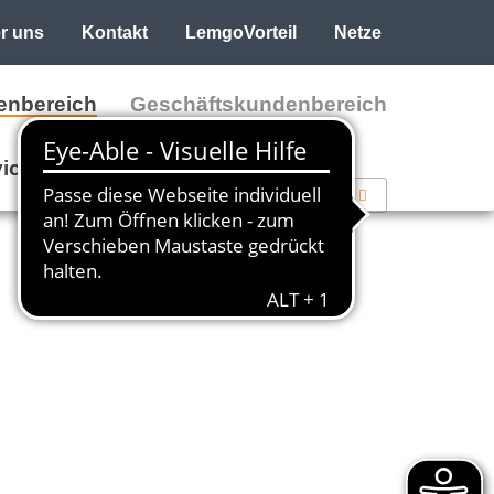
r uns
Kontakt
LemgoVorteil
Netze
enbereich
Geschäftskundenbereich
ice
Dienstleistungen