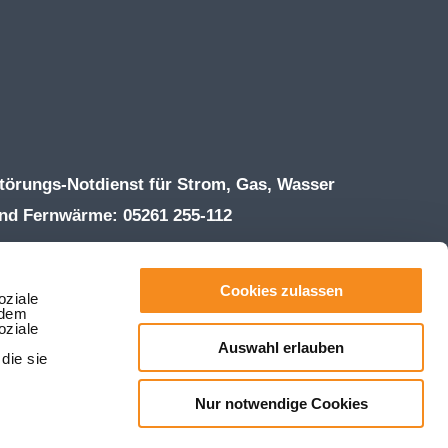
törungs-Notdienst für Strom, Gas, Wasser
nd Fernwärme: 05261 255-112
ffnungszeiten Kundenzentrum:
ontag – Donnerstag 8:00 – 16:30 Uhr
Cookies zulassen
oziale
rdem
reitag 8:00 – 13:00 Uhr
oziale
Auswahl erlauben
el. 05261 255-255 | Fax 05261 255-203
die sie
hatsApp 05261 255-0
Nur notwendige Cookies
nfo(at)stadtwerke-lemgo.de