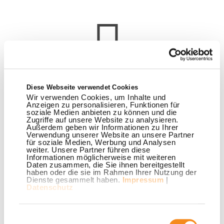
Youtube Videos können mit aktivierten Marketing Cookies
angezeigt werden.
Marketing Cookies akzeptieren.
Diese Webseite verwendet Cookies
Wir verwenden Cookies, um Inhalte und
Anzeigen zu personalisieren, Funktionen für
soziale Medien anbieten zu können und die
Zugriffe auf unsere Website zu analysieren.
Außerdem geben wir Informationen zu Ihrer
Verwendung unserer Website an unsere Partner
für soziale Medien, Werbung und Analysen
weiter. Unsere Partner führen diese
Informationen möglicherweise mit weiteren
Daten zusammen, die Sie ihnen bereitgestellt
haben oder die sie im Rahmen Ihrer Nutzung der
Dienste gesammelt haben.
Impressum
|
Datenschutz
Youtube Videos können mit aktivierten Marketing Cookies
angezeigt werden.
Marketing Cookies akzeptieren.
Einwilligungsauswahl