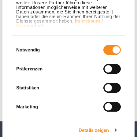
weiter. Unsere Partner führen diese
turbulenten Zeiten
Informationen möglicherweise mit weiteren
Daten zusammen, die Sie ihnen bereitgestellt
haben oder die sie im Rahmen Ihrer Nutzung der
Stadtwerke Lemgo weisen beim Jahresergebnis 2019
Dienste gesammelt haben.
Impressum
|
Datenschutz
ein Plus von rund 182.000 Euro aus
Mehr erfahren
Einwilligungsauswahl
Notwendig
Präferenzen
Vorherige
1
…
47
48
49
…
51
Nächste
Statistiken
Marketing
Details zeigen